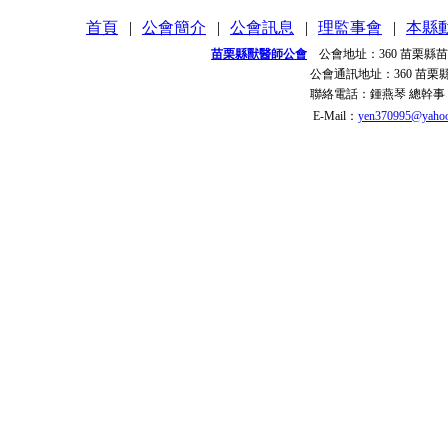
首頁
|
公會簡介
|
公會訊息
|
理監事會
|
本縣
苗栗縣獸醫師公會
公會地址：
360 苗栗縣
公會通訊地址：
360 苗
聯絡電話：
鍾燕琴 總幹事
E-Mail：
yen370995@yahoo