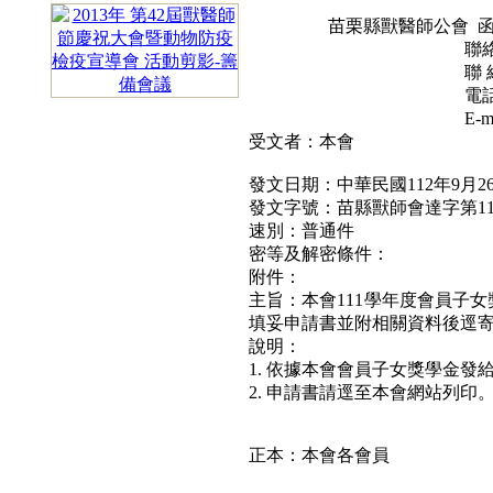
苗栗縣獸醫師公會 
聯絡地址：苗栗市
聯 絡 人：鍾燕琴 0
電話：037-2
E-mail：yen3709
受文者：本會
發文日期：中華民國112年9月2
發文字號：苗縣獸師會達字第112
速別：普通件
密等及解密條件：
附件：
主旨：本會111學年度會員子女
填妥申請書並附相關
說明：
1.
依據本會會員子女獎學金發
2.
申請書請逕至本會網站列印
正本：本會各會員