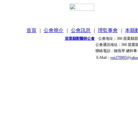
首頁
|
公會簡介
|
公會訊息
|
理監事會
|
本縣
苗栗縣獸醫師公會
公會地址：
360 苗栗縣
公會通訊地址：
360 苗
聯絡電話：
鍾燕琴 總幹事
E-Mail：
yen370995@yahoo