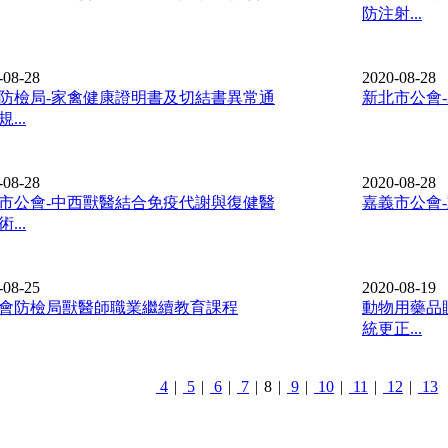
防注射...
-08-28
2020-08-28
防檢局-家禽健康證明書及切結書異常通
新北市公會-
...
-08-28
2020-08-28
市公會-中西獸醫結合免疫代謝與復健醫
嘉義市公會
...
-08-25
2020-08-19
會防檢局獸醫師職業繼續教育課程
動物用藥品
統更正...
4
|
5
|
6
|
7
|
8
|
9
|
10
|
11
|
12
|
13